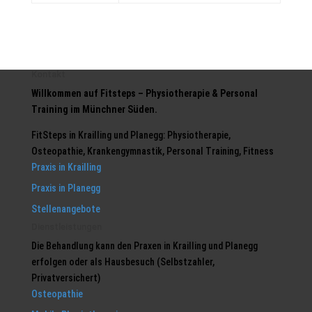
Kontakt
Willkommen auf Fitsteps – Physiotherapie & Personal
Training im Münchner Süden.
FitSteps in Krailling und Planegg: Physiotherapie,
Osteopathie, Krankengymnastik, Personal Training, Fitness
Praxis in Krailling
Praxis in Planegg
Stellenangebote
Dienstleistungen
Die Behandlung kann den Praxen in Krailling und Planegg
erfolgen oder als Hausbesuch (Selbstzahler,
Privatversichert)
Osteopathie