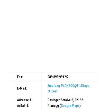
+49 (0) 89 898 991 91
WhatsApp Chat öffnen
Fax:
089 898 991 92
Empfang.PLANEGG@FitSteps-
E-Mail:
tt.com
Adresse &
Pasinger Straße 2, 82152
Anfahrt:
Planegg (
Google Maps
)